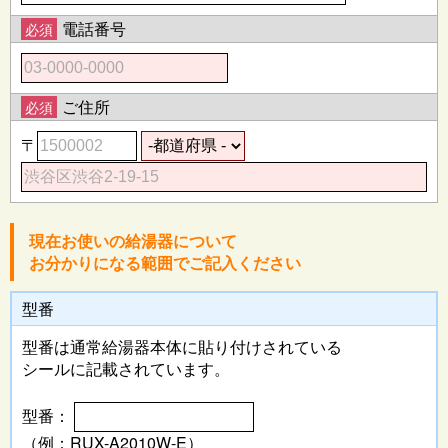
電話番号
必須
ご住所
必須
〒
現在お使いの給湯器について
お分かりになる範囲でご記入ください
型番
型番は通常給湯器本体に
貼り付けされている
シールに記載されています。
型番：
（例：RUX-A2010W-E）