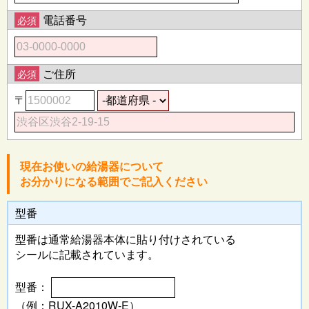
電話番号
必須
ご住所
必須
〒
現在お使いの給湯器について
お分かりになる範囲でご記入ください
型番
型番は通常給湯器本体に
貼り付けされている
シールに記載されています。
型番：
（例：RUX-A2010W-E）