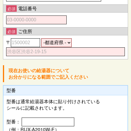
電話番号
必須
ご住所
必須
〒
現在お使いの給湯器について
お分かりになる範囲でご記入ください
型番
型番は通常給湯器本体に
貼り付けされている
シールに記載されています。
型番：
（例：RUX-A2010W-E）