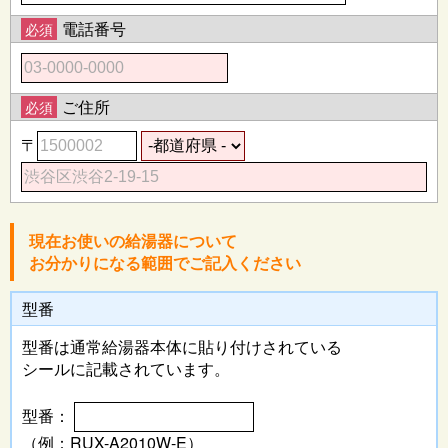
電話番号
必須
ご住所
必須
〒
現在お使いの給湯器について
お分かりになる範囲でご記入ください
型番
型番は通常給湯器本体に
貼り付けされている
シールに記載されています。
型番：
（例：RUX-A2010W-E）