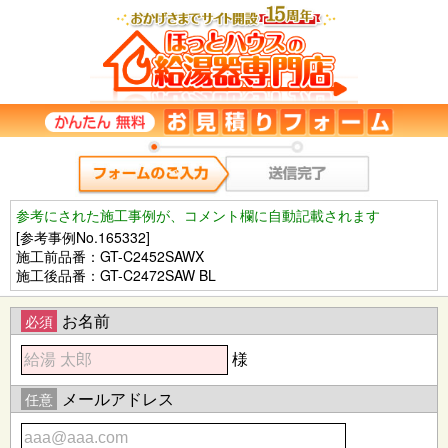
参考にされた施工事例が、コメント欄に自動記載されます
[参考事例No.165332]
施工前品番：GT-C2452SAWX
施工後品番：GT-C2472SAW BL
お名前
必須
様
メールアドレス
任意