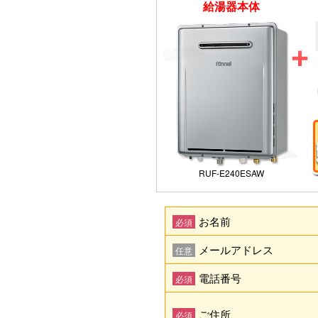
給湯器本体
RUF-E240ESAW
お名前
必須
メールアドレス
任意
電話番号
必須
ご住所
必須