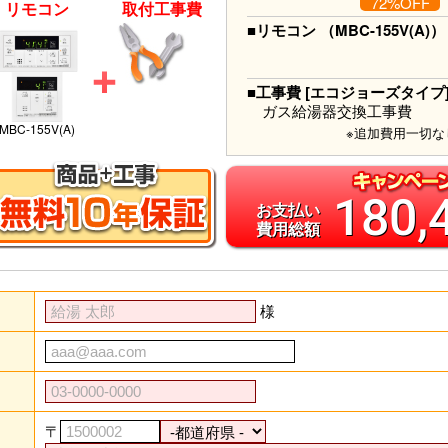
72%OFF
リモコン
取付工事費
■リモコン （MBC-155V(A)）
■工事費 [エコジョーズタイプ
ガス給湯器交換工事費
MBC-155V(A)
※追加費用一切な
180,
お支払い
費用総額
様
〒