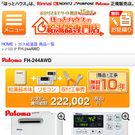
HOME
>
ガス給湯器 商品一覧
> パロマ
FH-244AWD
FH-244AWD
222,002
お支払い
(税込)
費用総額
円