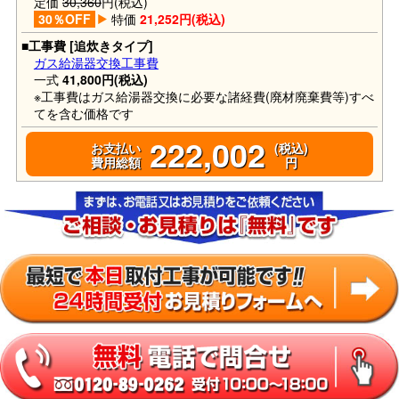
定価
30,360
円(税込)
30％OFF
特価
21,252円(税込)
■工事費 [追炊きタイプ]
ガス給湯器交換工事費
一式
41,800円(税込)
※工事費はガス給湯器交換に必要な諸経費(廃材廃棄費等)すべ
てを含む価格です
222,002
お支払い
(税込)
費用総額
円