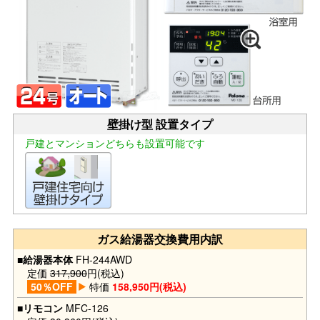
壁掛け型 設置タイプ
戸建とマンションどちらも設置可能です
ガス給湯器交換費用内訳
■給湯器本体
FH-244AWD
定価
317,900
円(税込)
50％OFF
特価
158,950円(税込)
■リモコン
MFC-126