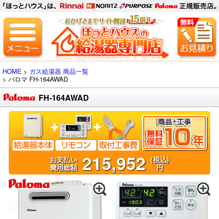
HOME
>
ガス給湯器 商品一覧
> パロマ
FH-164AWAD
FH-164AWAD
215,952
お支払い
(税込)
費用総額
円