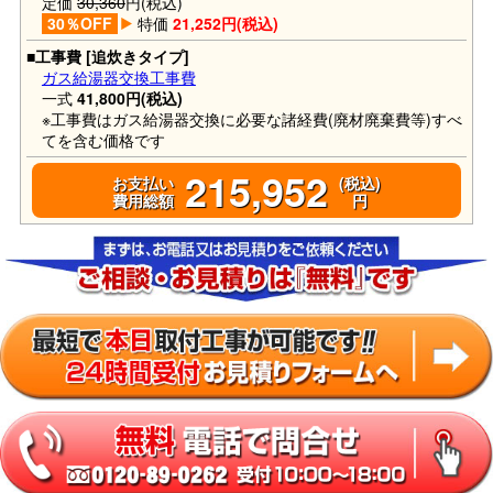
定価
30,360
円(税込)
30％OFF
特価
21,252円(税込)
■工事費 [追炊きタイプ]
ガス給湯器交換工事費
一式
41,800円(税込)
※工事費はガス給湯器交換に必要な諸経費(廃材廃棄費等)すべ
てを含む価格です
215,952
お支払い
(税込)
費用総額
円