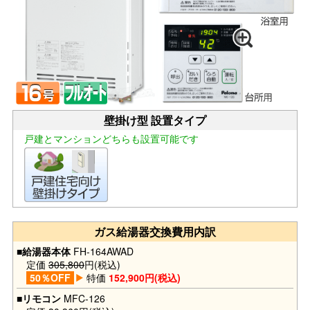
壁掛け型 設置タイプ
戸建とマンションどちらも設置可能です
ガス給湯器交換費用内訳
■給湯器本体
FH-164AWAD
定価
305,800
円(税込)
50％OFF
特価
152,900円(税込)
■リモコン
MFC-126