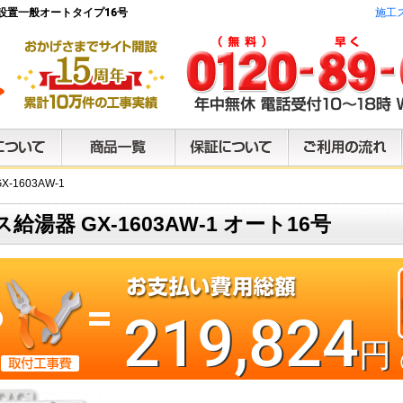
け型設置一般オートタイプ16号
施工
X-1603AW-1
ス給湯器 GX-1603AW-1 オート16号
219,824
円