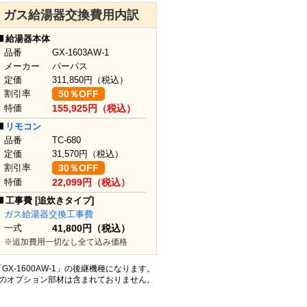
ガス給湯器交換費用内訳
給湯器本体
品番
GX-1603AW-1
メーカー
パーパス
定価
311,850
円（税込）
割引率
50％OFF
特価
155,925円（税込）
リモコン
品番
TC-680
定価
31,570
円（税込）
割引率
30％OFF
特価
22,099円（税込）
工事費 [追炊きタイプ]
ガス給湯器交換工事費
一式
41,800円（税込）
※追加費用一切なし全て込み価格
は「GX-1600AW-1」の後継機種になります。
どのオプション部材は含まれておりません。