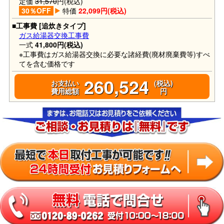
定価
31,570
円(税込)
30％OFF
特価
22,099円(税込)
■工事費 [追炊きタイプ]
ガス給湯器交換工事費
一式
41,800円(税込)
※工事費はガス給湯器交換に必要な諸経費(廃材廃棄費等)すべ
てを含む価格です
260,524
お支払い
(税込)
費用総額
円