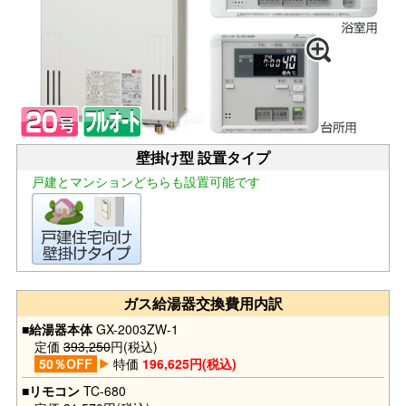
壁掛け型 設置タイプ
戸建とマンションどちらも設置可能です
ガス給湯器交換費用内訳
■給湯器本体
GX-2003ZW-1
定価
393,250
円(税込)
50％OFF
特価
196,625円(税込)
■リモコン
TC-680