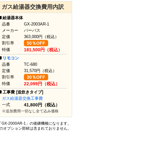
ガス給湯器交換費用内訳
給湯器本体
品番
GX-2003AR-1
メーカー
パーパス
定価
363,000
円（税込）
割引率
50％OFF
特価
181,500円（税込）
リモコン
品番
TC-680
定価
31,570
円（税込）
割引率
30％OFF
特価
22,099円（税込）
工事費 [追炊きタイプ]
ガス給湯器交換工事費
一式
41,800円（税込）
※追加費用一切なし全て込み価格
は「GX-2000AR-1」の後継機種になります。
どのオプション部材は含まれておりません。