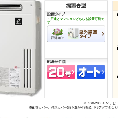
・戸建とマンションどちらも設置可能で
す
※『GX-2003AR-1』
※配管カバー、排気カバー(熱を逃がす部品)、PSアダプタな