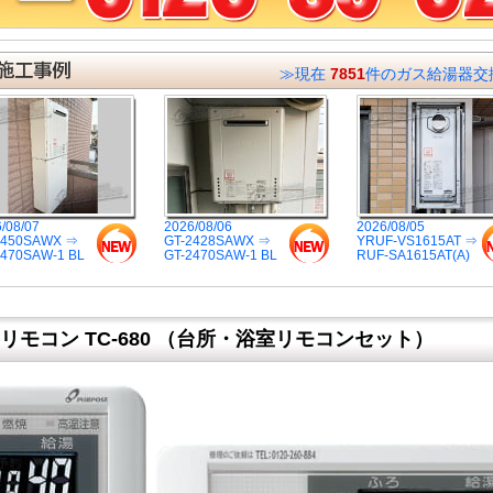
≫現在
7851
件のガス給湯器交
/08/07
2026/08/06
2026/08/05
2450SAWX ⇒
GT-2428SAWX ⇒
YRUF-VS1615AT ⇒
2470SAW-1 BL
GT-2470SAW-1 BL
RUF-SA1615AT(A)
リモコン TC-680 （台所・浴室リモコンセット）