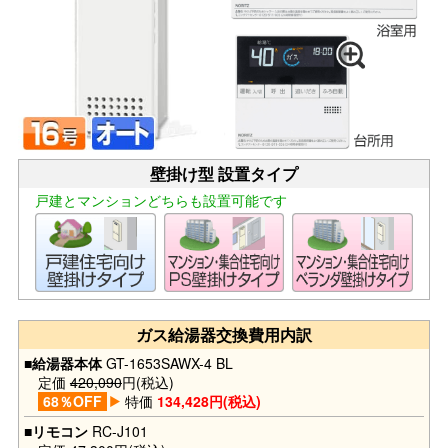
壁掛け型 設置タイプ
戸建とマンションどちらも設置可能です
ガス給湯器交換費用内訳
■給湯器本体
GT-1653SAWX-4 BL
定価
420,090
円(税込)
68％OFF
特価
134,428円(税込)
■リモコン
RC-J101