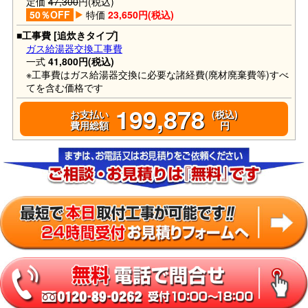
定価
47,300
円(税込)
50％OFF
特価
23,650円(税込)
■工事費 [追炊きタイプ]
ガス給湯器交換工事費
一式
41,800円(税込)
※工事費はガス給湯器交換に必要な諸経費(廃材廃棄費等)すべ
てを含む価格です
199,878
お支払い
(税込)
費用総額
円