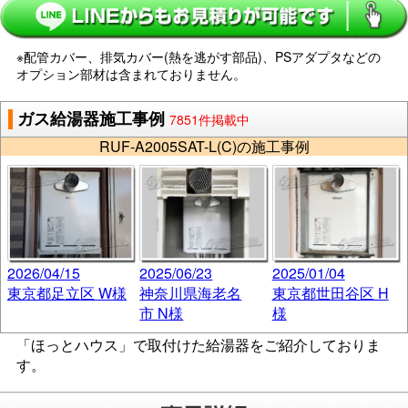
※配管カバー、排気カバー(熱を逃がす部品)、PSアダプタなどの
オプション部材は含まれておりません。
ガス給湯器施工事例
7851件掲載中
RUF-A2005SAT-L(C)の施工事例
2026/04/15
2025/06/23
2025/01/04
東京都足立区 W様
神奈川県海老名
東京都世田谷区 H
市 N様
様
「ほっとハウス」で取付けた給湯器をご紹介しておりま
す。