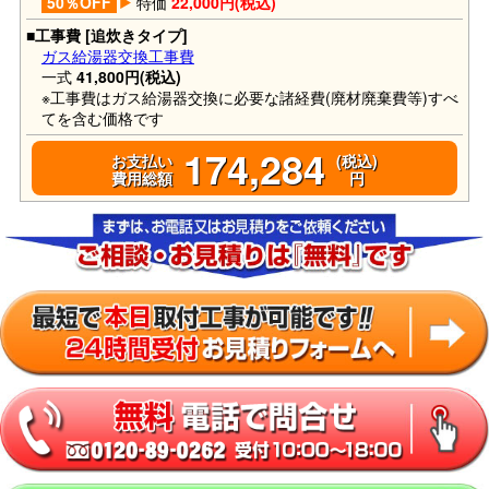
50％OFF
特価
22,000円(税込)
■工事費 [追炊きタイプ]
ガス給湯器交換工事費
一式
41,800円(税込)
※工事費はガス給湯器交換に必要な諸経費(廃材廃棄費等)すべ
てを含む価格です
174,284
お支払い
(税込)
費用総額
円