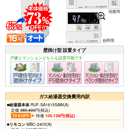
壁掛け型 設置タイプ
戸建とマンションどちらも設置可能です
ガス給湯器交換費用内訳
■給湯器本体
RUF-SA1615SAW(A)
定価
389,400
円(税込)
73％OFF
特価
105,138円(税込)
■リモコン
MBC-240V(A)