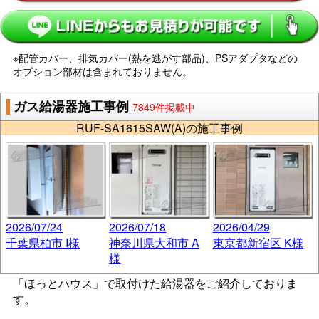
※配管カバー、排気カバー(熱を逃がす部品)、PSアダプタなどの
オプション部材は含まれておりません。
ガス給湯器施工事例
7849件掲載中
RUF-SA1615SAW(A)の施工事例
2026/07/24
2026/07/18
2026/04/29
千葉県柏市 I様
神奈川県大和市 A
東京都新宿区 K様
様
「ほっとハウス」で取付けた給湯器をご紹介しておりま
す。