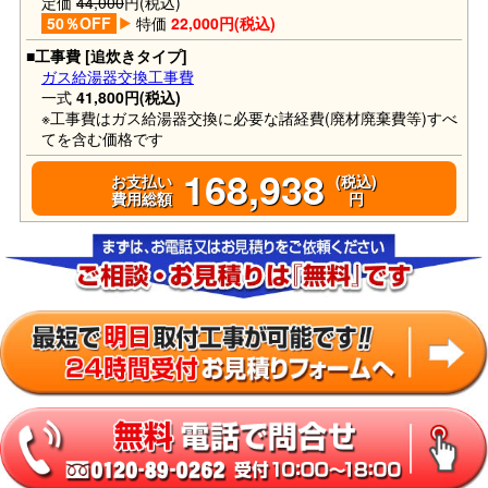
定価
44,000
円(税込)
50％OFF
特価
22,000円(税込)
■工事費 [追炊きタイプ]
ガス給湯器交換工事費
一式
41,800円(税込)
※工事費はガス給湯器交換に必要な諸経費(廃材廃棄費等)すべ
てを含む価格です
168,938
お支払い
(税込)
費用総額
円