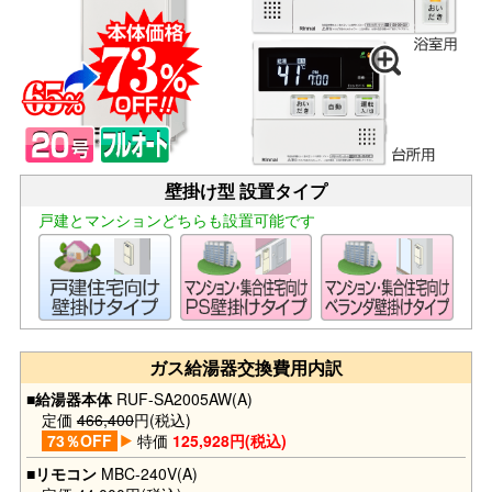
壁掛け型 設置タイプ
戸建とマンションどちらも設置可能です
ガス給湯器交換費用内訳
■給湯器本体
RUF-SA2005AW(A)
定価
466,400
円(税込)
73％OFF
特価
125,928円(税込)
■リモコン
MBC-240V(A)