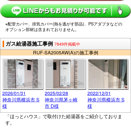
※配管カバー、排気カバー(熱を逃がす部品)、PSアダプタなどの
オプション部材は含まれておりません。
ガス給湯器施工事例
7849件掲載中
RUF-SA2005AW(A)の施工事例
2026/01/31
2025/02/28
2022/12/01
神奈川県横浜市 S
神奈川県茅ヶ崎
神奈川県横浜市 S
様
市 D様
様
「ほっとハウス」で取付けた給湯器をご紹介しておりま
す。