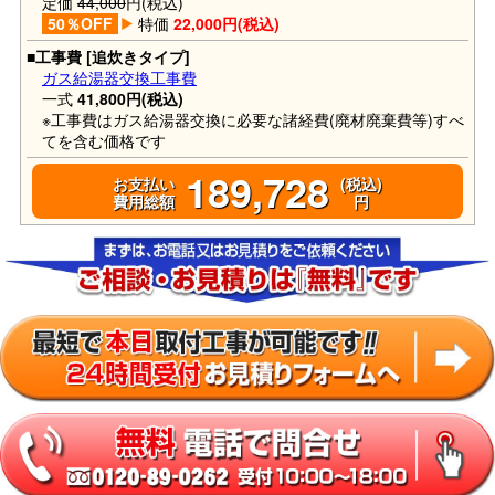
定価
44,000
円(税込)
50％OFF
特価
22,000円(税込)
■工事費 [追炊きタイプ]
ガス給湯器交換工事費
一式
41,800円(税込)
※工事費はガス給湯器交換に必要な諸経費(廃材廃棄費等)すべ
てを含む価格です
189,728
お支払い
(税込)
費用総額
円