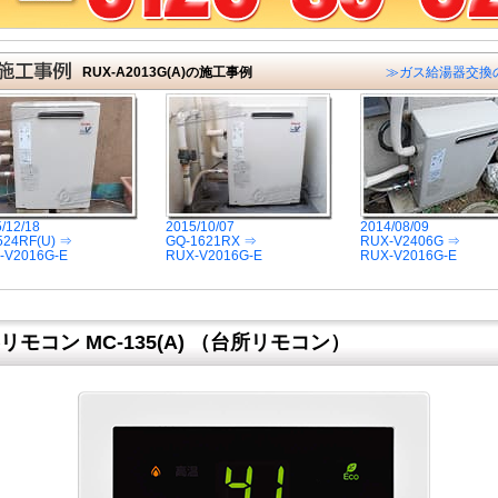
RUX-A2013G(A)の施工事例
≫ガス給湯器交換
/12/18
2015/10/07
2014/08/09
524RF(U) ⇒
GQ-1621RX ⇒
RUX-V2406G ⇒
-V2016G-E
RUX-V2016G-E
RUX-V2016G-E
モコン MC-135(A) （台所リモコン）