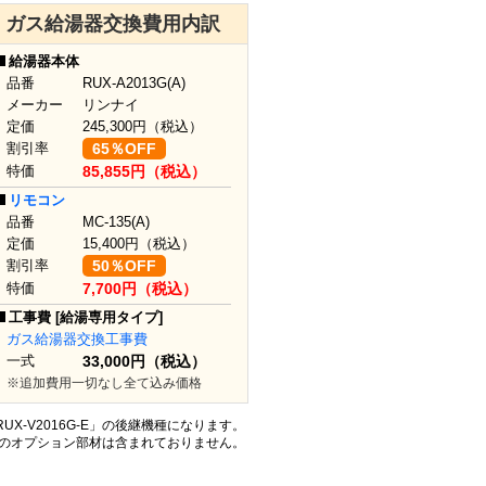
ガス給湯器交換費用内訳
給湯器本体
品番
RUX-A2013G(A)
メーカー
リンナイ
定価
245,300
円（税込）
割引率
65％OFF
特価
85,855円（税込）
リモコン
品番
MC-135(A)
定価
15,400
円（税込）
割引率
50％OFF
特価
7,700円（税込）
工事費 [給湯専用タイプ]
ガス給湯器交換工事費
一式
33,000円（税込）
※追加費用一切なし全て込み価格
」「RUX-V2016G-E」の後継機種になります。
どのオプション部材は含まれておりません。