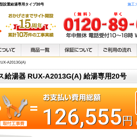
置き型設置給湯専用タイプ20号
施工
X-A2013G(A)
ス給湯器 RUX-A2013G(A) 給湯専用20号
126,555
円