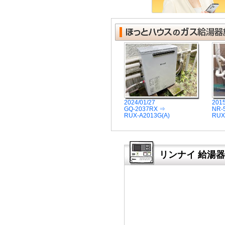
2024/01/27
2015
GQ-2037RX ⇒
NR-
RUX-A2013G(A)
RUX
リンナイ 給湯器リ