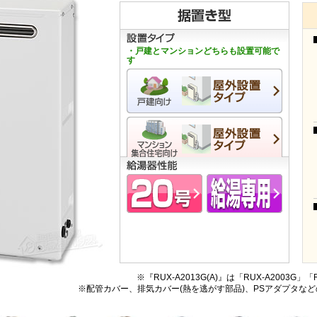
・戸建とマンションどちらも設置可能で
す
※『RUX-A2013G(A)』は「RUX-A2003G
※配管カバー、排気カバー(熱を逃がす部品)、PSアダプタな