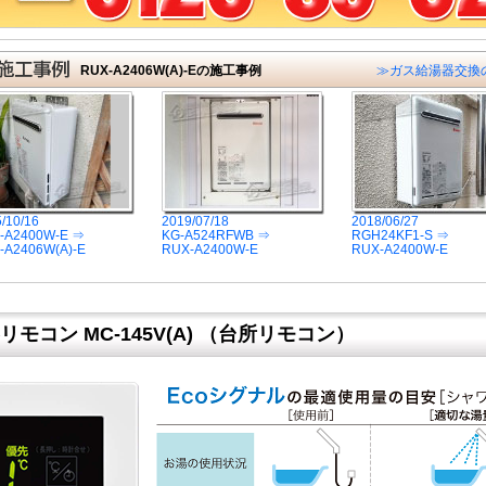
RUX-A2406W(A)-Eの施工事例
≫ガス給湯器交換
/10/16
2019/07/18
2018/06/27
-A2400W-E ⇒
KG-A524RFWB ⇒
RGH24KF1-S ⇒
-A2406W(A)-E
RUX-A2400W-E
RUX-A2400W-E
モコン MC-145V(A) （台所リモコン）