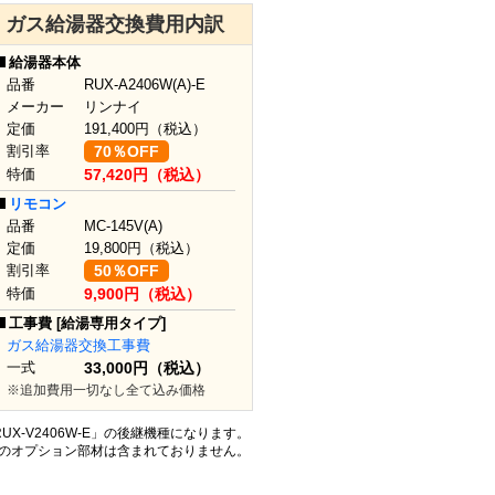
ガス給湯器交換費用内訳
給湯器本体
品番
RUX-A2406W(A)-E
メーカー
リンナイ
定価
191,400
円（税込）
割引率
70％OFF
特価
57,420円（税込）
リモコン
品番
MC-145V(A)
定価
19,800
円（税込）
割引率
50％OFF
特価
9,900円（税込）
工事費 [給湯専用タイプ]
ガス給湯器交換工事費
一式
33,000円（税込）
※追加費用一切なし全て込み価格
」「RUX-V2406W-E」の後継機種になります。
どのオプション部材は含まれておりません。