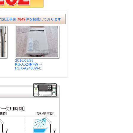
の施工事例
7849
件を掲載しております
2016/09/29
KG-A524RFW ⇒
RUX-A2400W-E