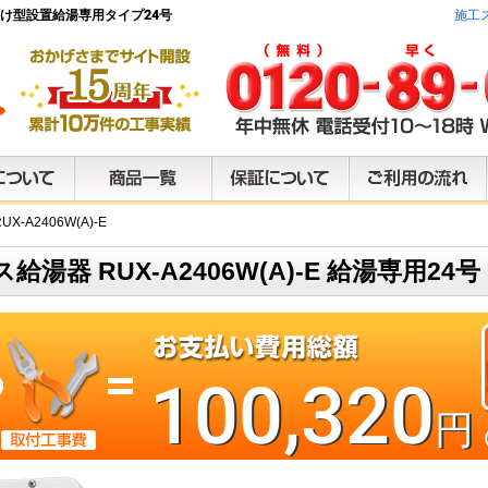
 壁掛け型設置給湯専用タイプ24号
施工
X-A2406W(A)-E
給湯器 RUX-A2406W(A)-E 給湯専用24号
100,320
円