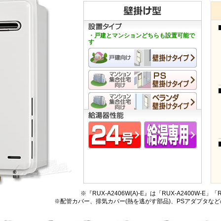
・戸建とマンションどちらも設置可能で
す
※『RUX-A2406W(A)-E』は「RUX-A2400W-E
※配管カバー、排気カバー(熱を逃がす部品)、PSアダプタな