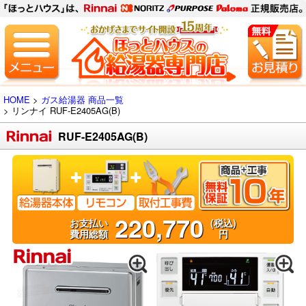
HOME
>
ガス給湯器 商品一覧
> リンナイ
RUF-E2405AG(B)
RUF-E2405AG(B)
220,770
お支払い
(税込)
費用総額
円