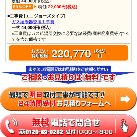
定価
44,000
円(税込)
50％OFF
特価
22,000円(税込)
■工事費 [エコジョーズタイプ]
ガス給湯器交換工事費
一式
44,000円(税込)
※工事費はガス給湯器交換に必要な諸経費(廃材廃棄費等)すべ
てを含む価格です
220,770
お支払い
(税込)
費用総額
円