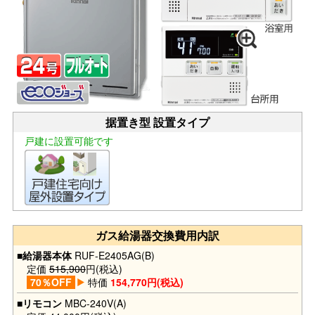
据置き型 設置タイプ
戸建に設置可能です
ガス給湯器交換費用内訳
■給湯器本体
RUF-E2405AG(B)
定価
515,900
円(税込)
70％OFF
特価
154,770円(税込)
■リモコン
MBC-240V(A)