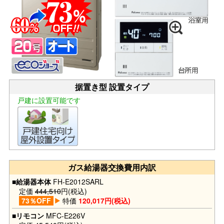
据置き型 設置タイプ
戸建に設置可能です
ガス給湯器交換費用内訳
■給湯器本体
FH-E2012SARL
定価
444,510
円(税込)
73％OFF
特価
120,017円(税込)
■リモコン
MFC-E226V