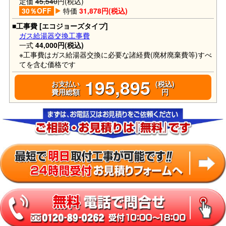
定価
45,540
円(税込)
30％OFF
特価
31,878円(税込)
■工事費 [エコジョーズタイプ]
ガス給湯器交換工事費
一式
44,000円(税込)
※工事費はガス給湯器交換に必要な諸経費(廃材廃棄費等)すべ
てを含む価格です
195,895
お支払い
(税込)
費用総額
円