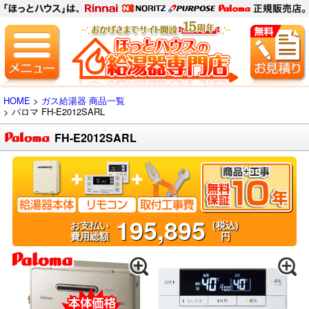
HOME
>
ガス給湯器 商品一覧
> パロマ
FH-E2012SARL
FH-E2012SARL
195,895
お支払い
(税込)
費用総額
円