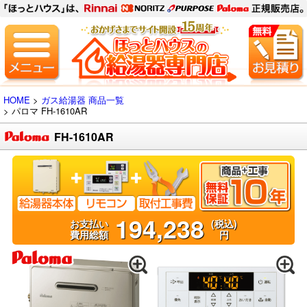
HOME
>
ガス給湯器 商品一覧
> パロマ
FH-1610AR
FH-1610AR
194,238
お支払い
(税込)
費用総額
円