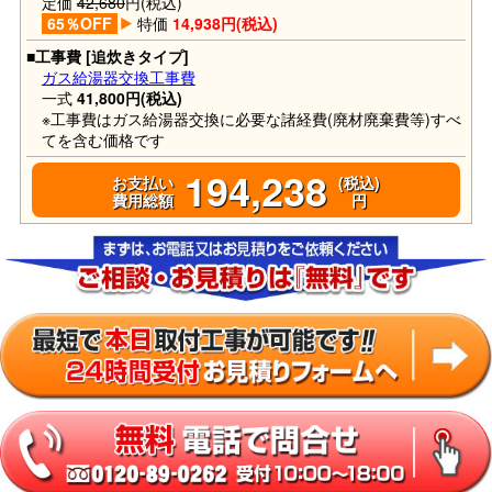
定価
42,680
円(税込)
65％OFF
特価
14,938円(税込)
■工事費 [追炊きタイプ]
ガス給湯器交換工事費
一式
41,800円(税込)
※工事費はガス給湯器交換に必要な諸経費(廃材廃棄費等)すべ
てを含む価格です
194,238
お支払い
(税込)
費用総額
円