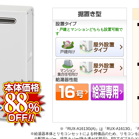
・戸建とマンションどちらも設置可能で
す
※『RUX-A1613G(A)』は「RUX-A1613G
※給湯器本体とリモコンセットによる特価品のため、リモコンを
※配管カバー、排気カバー(熱を逃がす部品)、PSアダプタな