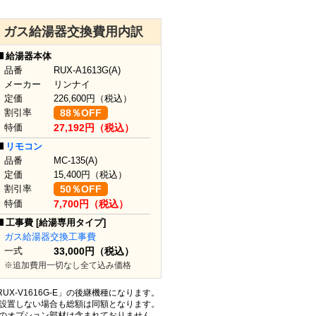
ガス給湯器交換費用内訳
給湯器本体
品番
RUX-A1613G(A)
メーカー
リンナイ
定価
226,600
円（税込）
割引率
88％OFF
特価
27,192円（税込）
リモコン
品番
MC-135(A)
定価
15,400
円（税込）
割引率
50％OFF
特価
7,700円（税込）
工事費 [給湯専用タイプ]
ガス給湯器交換工事費
一式
33,000円（税込）
※追加費用一切なし全て込み価格
」「RUX-V1616G-E」の後継機種になります。
設置しない場合も総額は同額となります。
どのオプション部材は含まれておりません。