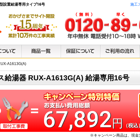
置き型設置給湯専用タイプ16号
施工
X-A1613G(A)
ス給湯器 RUX-A1613G(A) 給湯専用16号
67,892
円
（税込
※キャンペーン商品は、現金