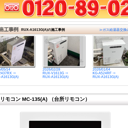
RUX-A1613G(A)の施工事例
≫ガス給湯器交換
/05/14
2026/02/28
2026/01/04
2437RX ⇒
RUX-V1613G ⇒
KG-A524RF ⇒
-A1613G(A)
RUX-A1613G(A)
RUX-A1613G(A)
モコン MC-135(A) （台所リモコン）