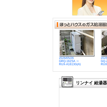
2026/05/26
2026
GRQ-162SA ⇒
GQ-
RUX-A1613G(A)
RUX
リンナイ 給湯器リ