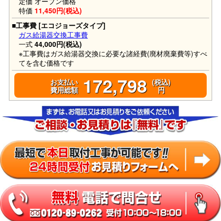
定価 オープン価格
特価
11,450円(税込)
■工事費 [エコジョーズタイプ]
ガス給湯器交換工事費
一式
44,000円(税込)
※工事費はガス給湯器交換に必要な諸経費(廃材廃棄費等)すべ
てを含む価格です
172,798
お支払い
(税込)
費用総額
円