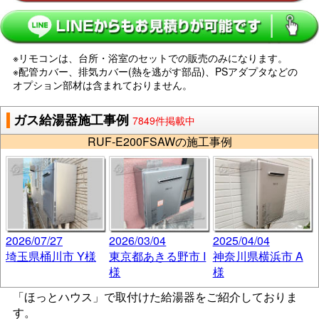
※リモコンは、台所・浴室のセットでの販売のみになります。
※配管カバー、排気カバー(熱を逃がす部品)、PSアダプタなどの
オプション部材は含まれておりません。
ガス給湯器施工事例
7849件掲載中
RUF-E200FSAWの施工事例
2026/07/27
2026/03/04
2025/04/04
埼玉県桶川市 Y様
東京都あきる野市 I
神奈川県横浜市 A
様
様
「ほっとハウス」で取付けた給湯器をご紹介しておりま
す。