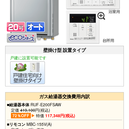
壁掛け型 設置タイプ
戸建に設置可能です
ガス給湯器交換費用内訳
■給湯器本体
RUF-E200FSAW
定価
419,100
円(税込)
72％OFF
特価
117,348円(税込)
■リモコン
MBC-155V(A)