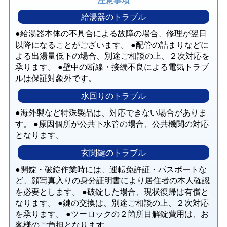
給湯器のトラブル
給湯器本体の不具合による故障の場合、修理が翌日
以降になることがございます。
配管の詰まりなどに
よる出湯量低下の場合、別途ご相談の上、２次対応を
承ります。
壁中の断線・接続不良による電気トラブ
ルは保証対象外です。
水回りのトラブル
海外製など特殊製品は、対応できない場合がありま
す。
原因個所が公共下水管の場合、公共機関の対応
となります。
玄関鍵のトラブル
開錠・破錠作業時には、運転免許証・パスポートな
ど、顔写真入りの身分証明書により居住者の本人確認
を必要とします。
破錠した場合、現状復帰は有償と
なります。
鍵の交換は、別途ご相談の上、２次対応
を承ります。
ツーロックの２箇所目解錠費用は、お
客様のご負担となります。