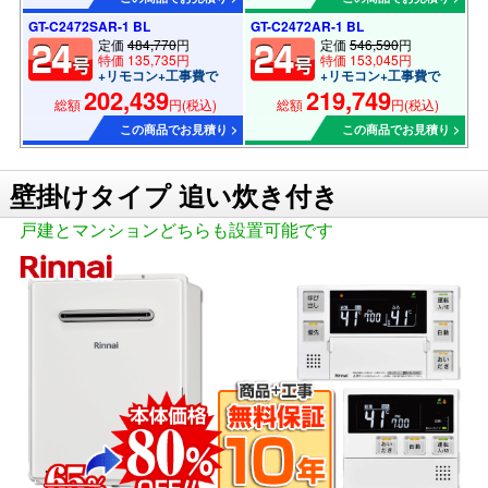
GT-C2472SAR-1 BL
GT-C2472AR-1 BL
定価
484,770
円
定価
546,590
円
特価 135,735円
特価 153,045円
+リモコン+工事費で
+リモコン+工事費で
202,439
219,749
総額
円(税込)
総額
円(税込)
この商品でお見積り >
この商品でお見積り >
壁掛けタイプ 追い炊き付き
戸建とマンションどちらも設置可能です