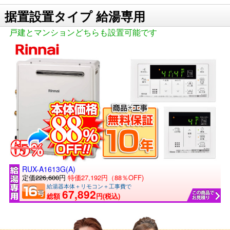
据置設置タイプ 給湯専用
戸建とマンションどちらも設置可能です
RUX-A1613G(A)
定価
226,600
円
特価27,192円（88％OFF)
給湯器本体＋リモコン＋工事費で
67,892
総額
円(税込)