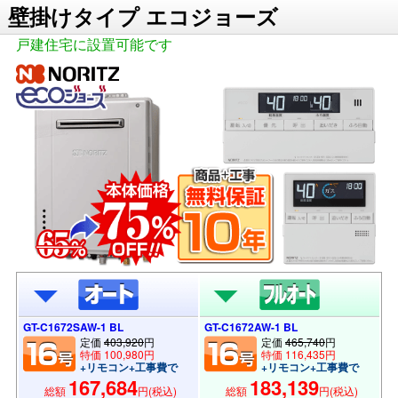
壁掛けタイプ エコジョーズ
戸建住宅に設置可能です
GT-C1672SAW-1 BL
GT-C1672AW-1 BL
定価
403,920
円
定価
465,740
円
特価 100,980円
特価 116,435円
+リモコン+工事費で
+リモコン+工事費で
167,684
183,139
総額
円(税込)
総額
円(税込)