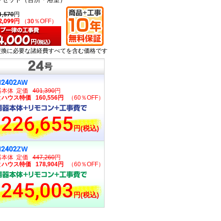
1,570
円
2,099円
（30％OFF）
交換に必要な諸経費すべてを含む価格です
H2402AW
器本体 定価
401,390
円
ハウス特価 160,556円
（60％OFF）
226,655
円(税込)
H2402ZW
器本体 定価
447,260
円
ハウス特価 178,904円
（60％OFF）
245,003
円(税込)