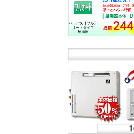
GX-1603ZW-1
給湯器本体 定価
ほっとハウス特価 18
244
パーパス【フル】
オートタイプ
給湯器