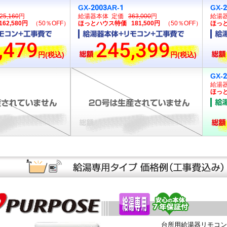
GX-2003AR-1
GX-
25,160
円
給湯器本体 定価
363,000
円
給湯
2,580円
（50％OFF）
ほっとハウス特価 181,500円
（50％OFF）
ほっと
,479
245,399
円(税込)
円(税込)
GX-
給湯
ほっと
台所用給湯器リモコン