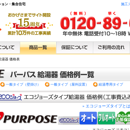
ション・集合住宅
施工
給湯器 価格表
一般タイプ（壁掛け）
一般タイプ（屋外設置）
給湯専用タイプ
エコジョーズタイプと
»
エコジョーズ リモコ