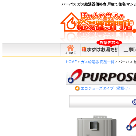
パーパス ガス給湯器価格表 戸建て住宅/マン
HOME
>
ガス給湯器 商品一覧
>
パーパス 
エコジョーズタイプ（壁掛け）