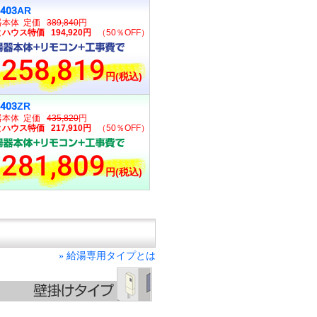
2403AR
器本体 定価
389,840
円
ハウス特価 194,920円
（50％OFF）
258,819
円(税込)
2403ZR
器本体 定価
435,820
円
ハウス特価 217,910円
（50％OFF）
281,809
円(税込)
給湯専用タイプとは
»