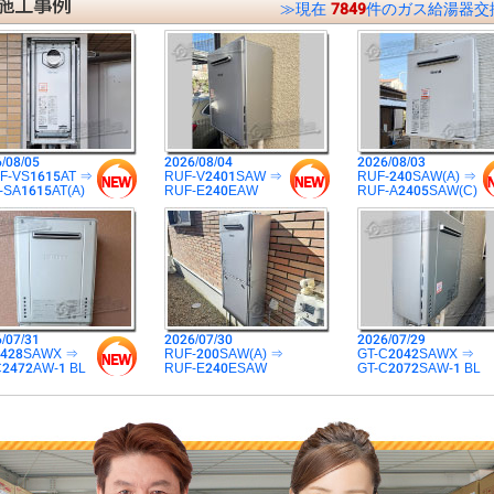
≫現在
7849
件のガス給湯器交
/08/05
2026/08/04
2026/08/03
F-VS1615AT ⇒
RUF-V2401SAW ⇒
RUF-240SAW(A) ⇒
-SA1615AT(A)
RUF-E240EAW
RUF-A2405SAW(C)
/07/31
2026/07/30
2026/07/29
2428SAWX ⇒
RUF-200SAW(A) ⇒
GT-C2042SAWX ⇒
C2472AW-1 BL
RUF-E240ESAW
GT-C2072SAW-1 BL