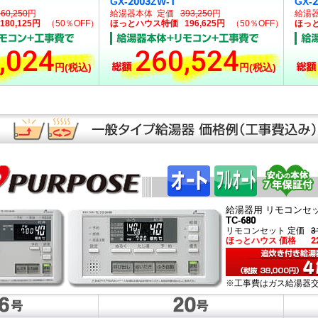
GX-2003ZW-1
GX-
360,250
円
給湯器本体 定価
393,250
円
給湯
0,125円
（50％OFF）
ほっとハウス特価 196,625円
（50％OFF）
ほっと
,024
260,524
円(税込)
円(税込)
給湯器用 リモコンセ
TC-680
リモコンセット 定価
3
ほっとハウス 価格
2
※工事費はガス給湯器