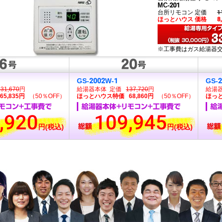
MC-201
台所リモコン 定価
1
ほっとハウス 価格
8
※工事費はガス給湯器
GS-2002W-1
GS-
131,670
円
給湯器本体 定価
137,720
円
給湯
5,835円
（50％OFF）
ほっとハウス特価 68,860円
（50％OFF）
ほっと
,920
109,945
円(税込)
円(税込)