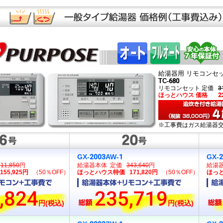
給湯器用 リモコンセ
TC-680
リモコンセット 定価
3
ほっとハウス 価格
2
※工事費はガス給湯器
GX-2003AW-1
GX-
311,850
円
給湯器本体 定価
343,640
円
給湯
5,925円
（50％OFF）
ほっとハウス特価 171,820円
（50％OFF）
ほっと
,824
235,719
円(税込)
円(税込)