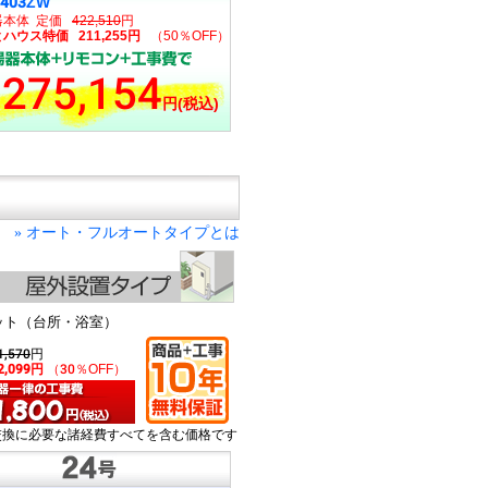
2403ZW
器本体 定価
422,510
円
ハウス特価 211,255円
（50％OFF）
275,154
円(税込)
オート・フルオートタイプとは
»
ット（台所・浴室）
1,570
円
2,099円
（30％OFF）
交換に必要な諸経費すべてを含む価格です