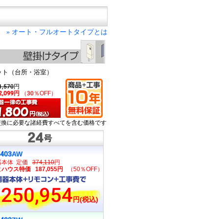
オート・フルオートタイプとは
»
ット（台所・浴室）
1,570
円
2,099円
（30％OFF）
交換に必要な諸経費すべてを含む価格です
2403AW
器本体 定価
374,110
円
ハウス特価 187,055円
（50％OFF）
250,954
円(税込)