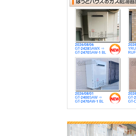
2026/08/06
2026
GT-2428SAWX ⇒
YRU
GT-2470SAW-1 BL
RUF
2026/08/01
2026
GT-2400SAW ⇒
GT-
GT-2470AW-1 BL
GT-