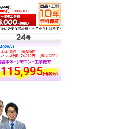
1,550
円
,085円
（30％OFF）
交換に必要な諸経費すべてを含む価格です
2402W-1
器本体 定価
149,820
円
ハウス特価 74,910円
（50％OFF）
115,995
円(税込)