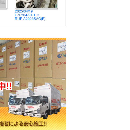
2025/04/19
GN-204AR-1 ⇒
RUF-A2003SAG(B)