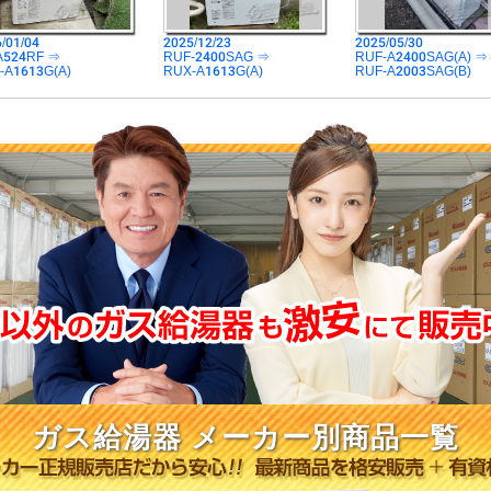
/01/04
2025/12/23
2025/05/30
A524RF ⇒
RUF-2400SAG ⇒
RUF-A2400SAG(A) ⇒
-A1613G(A)
RUX-A1613G(A)
RUF-A2003SAG(B)
ガス給湯器 メーカー別商品一覧