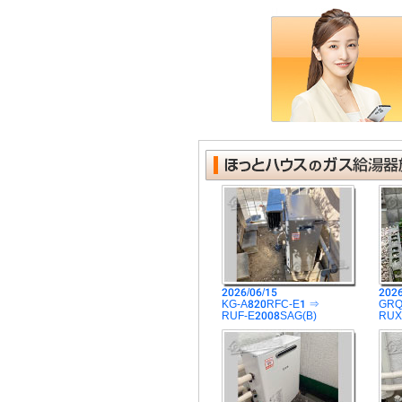
2026/06/15
2026
KG-A820RFC-E1 ⇒
GRQ
RUF-E2008SAG(B)
RUX