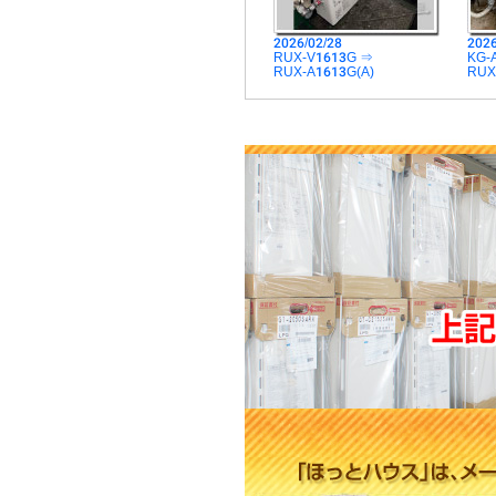
2026/02/28
2026
RUX-V1613G ⇒
KG-
RUX-A1613G(A)
RUX