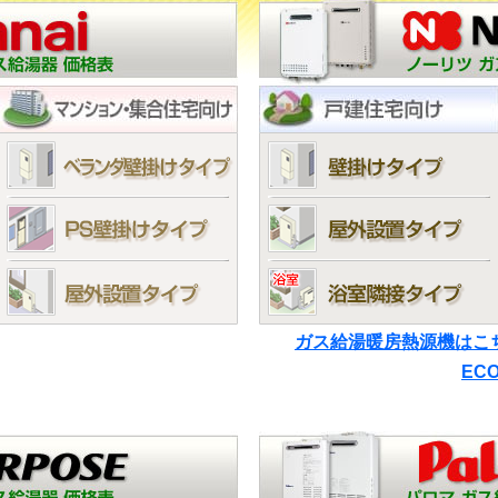
ガス給湯暖房熱源機はこ
EC