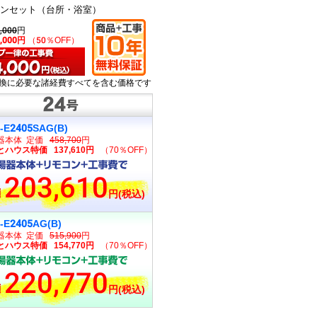
コンセット（台所・浴室）
,000
円
2,000円
（50％OFF）
換に必要な諸経費すべてを含む価格です
-E2405SAG(B)
器本体 定価
458,700
円
ハウス特価 137,610円
（70％OFF）
203,610
円(税込)
-E2405AG(B)
器本体 定価
515,900
円
ハウス特価 154,770円
（70％OFF）
220,770
円(税込)