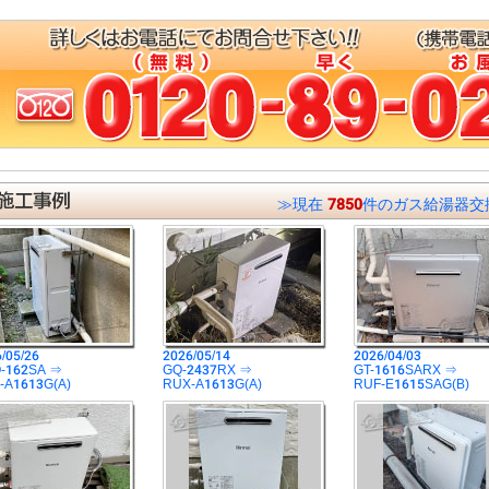
≫現在
7850
件のガス給湯器交
/05/26
2026/05/14
2026/04/03
-162SA ⇒
GQ-2437RX ⇒
GT-1616SARX ⇒
-A1613G(A)
RUX-A1613G(A)
RUF-E1615SAG(B)