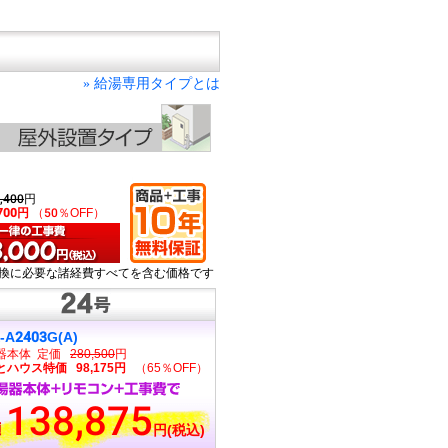
給湯専用タイプとは
»
,400
円
,700円
（50％OFF）
換に必要な諸経費すべてを含む価格です
-A2403G(A)
器本体 定価
280,500
円
とハウス特価 98,175円
（65％OFF）
138,875
円(税込)