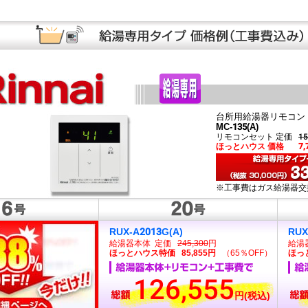
台所用給湯器リモコン
MC-135(A)
リモコンセット 定価
15
ほっとハウス 価格
7
※工事費はガス給湯器交
RUX-A2013G(A)
RUX
給湯器本体 定価
245,300
円
給湯
ほっとハウス特価 85,855円
（65％OFF）
ほっ
126,555
円(税込)