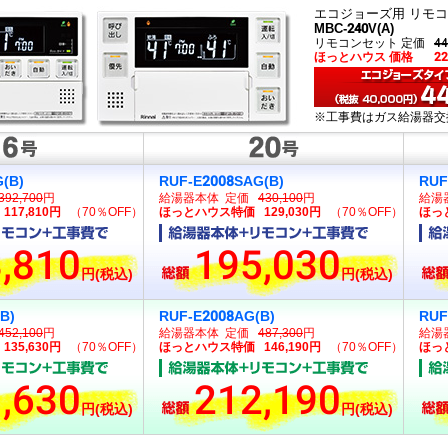
エコジョーズ用 リモ
MBC-240V(A)
リモコンセット 定価
44
ほっとハウス 価格
2
※工事費はガス給湯器交
(B)
RUF-E2008SAG(B)
RUF
392,700
円
給湯器本体 定価
430,100
円
給湯
17,810円
（70％OFF）
ほっとハウス特価 129,030円
（70％OFF）
ほっと
,810
195,030
円(税込)
円(税込)
B)
RUF-E2008AG(B)
RUF
452,100
円
給湯器本体 定価
487,300
円
給湯
35,630円
（70％OFF）
ほっとハウス特価 146,190円
（70％OFF）
ほっと
,630
212,190
円(税込)
円(税込)